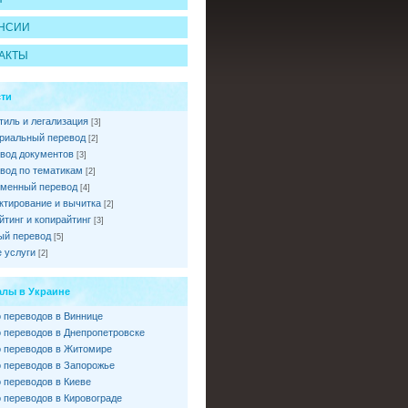
НСИИ
АКТЫ
ти
тиль и легализация
[3]
риальный перевод
[2]
вод документов
[3]
вод по тематикам
[2]
менный перевод
[4]
ктирование и вычитка
[2]
йтинг и копирайтинг
[3]
ый перевод
[5]
 услуги
[2]
лы в Украине
 переводов в Виннице
 переводов в Днепропетровске
 переводов в Житомире
 переводов в Запорожье
 переводов в Киеве
 переводов в Кировограде