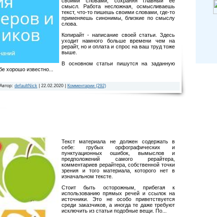
своими словами, сохраняя главный ее
смысл. Работа несложная, осмысливаешь
текст, что-то пишешь своими словами, где-то
применяешь синонимы, близкие по смыслу
слова.
Копирайт - написание своей статьи. Здесь
уходит намного больше времени чем на
рерайт, но и оплата и спрос на ваш труд тоже
выше.
В основном статьи пишутся на заданную
бе хорошо известно...
 Автор:
defaultNick
|
22.02.2020
|
Комментарии (292)
Текст материала не должен содержать в
себе: грубых орфографических и
пунктуационных ошибок, вымыслов и
предположений самого рерайтера,
комментариев рерайтера, собственной точки
зрения и того материала, которого нет в
изначальном тексте.
Стоит быть осторожным, прибегая к
использованию прямых речей и ссылок на
источники. Это не особо приветствуется
среди заказчиков, а иногда те даже требуют
исключить из статьи подобные вещи. По...