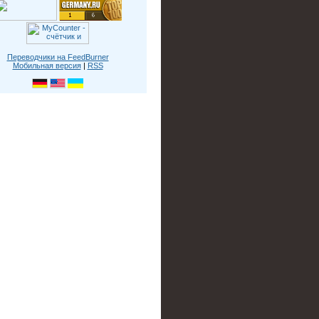
Переводчики на FeedBurner
Мобильная версия
|
RSS