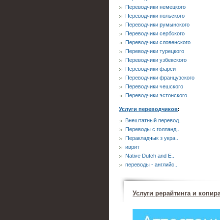
Переводчики немецкого
Переводчики польского
Переводчики румынского
Переводчики сербского
Переводчики словенского
Переводчики турецкого
Переводчики узбекского
Переводчики фарси
Переводчики французского
Переводчики чешского
Переводчики эстонского
Услуги переводчиков
:
Внештатный перевод..
Переводы с голланд..
Перакладчык з укра..
иврит
Native Dutch and E..
переводы - английс..
Услуги рерайтинга и копир