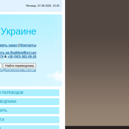
Пятница, 07.08.2026, 15:43
 Украине
ить заказ
|
Контакты
ать на Вайбер/Ватсап
-74
&
+38 (063) 881-09-26
nfo@buroperevoda.com.ua
 ПЕРЕВОДОВ
ВОДЧИКИ
ЗАТЬ
ГИ
Ы