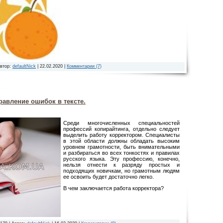
Автор:
defaultNick
|
22.02.2020
|
Комментарии (7)
равление ошибок в тексте.
Среди многочисленных специальностей
профессий копирайтинга, отдельно следует
выделить работу корректором. Специалисты
в этой области должны обладать высоким
уровнем грамотности, быть внимательными
и разбираться во всех тонкостях и правилах
русского языка. Эту профессию, конечно,
нельзя отнести к разряду простых и
подходящих новичкам, но грамотным людям
ее освоить будет достаточно легко.
В чем заключается работа корректора?