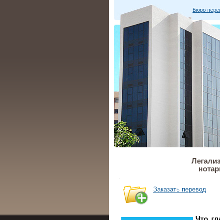
Бюро пере
Легализ
нотар
Заказать перевод
Что г