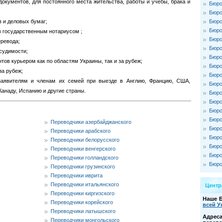
документов, для постоянного места жительства, работы и учебы, брака и
Бюро
Бюро
в и деловых бумаг;
Бюро
Бюро
 государственным нотариусом ;
Бюро
еревода;
Бюро
 судимости;
Бюро
ов курьером как по областям Украины, так и за рубеж;
Бюро
за рубеж;
Бюро
аявителям и членам их семей при выезде в Англию, Францию, США,
Бюро
Канаду, Испанию и другие страны.
Бюро
Бюро
Бюро
Бюро
Переводчики азербайджанского
Бюро
Переводчики арабского
Бюро
Переводчики белорусского
Бюро
Переводчики венгерского
Бюро
Переводчики голландского
Бюро
Переводчики грузинского
Переводчики иврита
Переводчики итальянского
Цент
Переводчики киргизского
Наше 
Переводчики корейского
всей У
Переводчики латышского
Адре
Переводчики монгольского