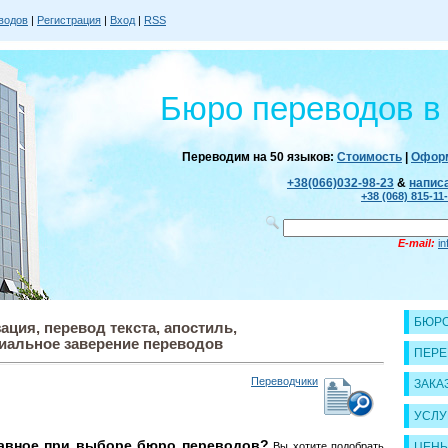
водов
|
Регистрация
|
Вход
|
RSS
Бюро переводов в
Переводим на 50 языков:
Стоимость
|
Оформ
+38(066)032-98-23
&
напис
+38 (068) 815-11
E-mail:
i
БЮРО
ация, перевод текста, апостиль,
иальное заверение переводов
ПЕРЕ
Переводчики
ЗАКА
УСЛУ
лавное при выборе бюро переводов?
ЦЕН
Вы хотите подобрать