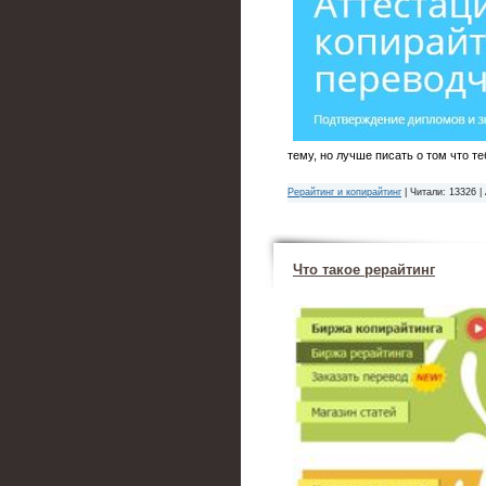
тему, но лучше писать о том что те
Рерайтинг и копирайтинг
| Читали: 13326 |
Что такое рерайтинг