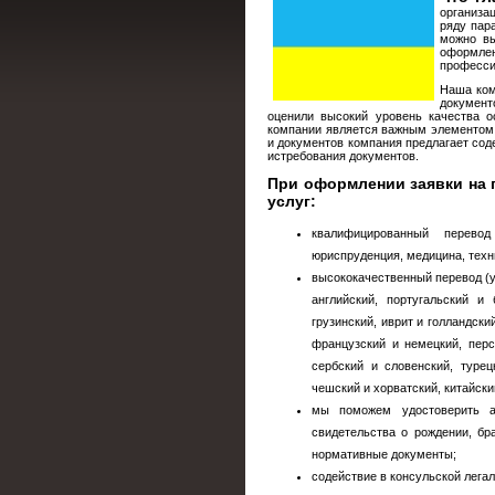
организа
ряду пар
можно вы
оформле
професси
Наша ком
документ
оценили высокий уровень качества 
компании является важным элементом 
и документов компания предлагает сод
истребования документов.
При оформлении заявки на 
услуг:
квалифицированный перево
юриспруденция, медицина, техн
высококачественный перевод (у
английский, португальский и 
грузинский, иврит и голландски
французский и немецкий, перс
сербский и словенский, турец
чешский и хорватский, китайски
мы поможем удостоверить а
свидетельства о рождении, бр
нормативные документы;
содействие в консульской лега