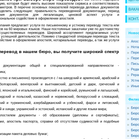
цию, которая будет иметь высокие показатели сервиса и соответствовать
аметров. В перечне основных показателей перевода деловых документов
ВАКА
делить следующие: правильность переведенной документации, период
ния документов для легализации, ценовой аспект услуги и
ональное содействие в оформлении апостиля.
КОНТ
пания предлагает услуги по письменному и устному переводу текста или
ов на 60 мировых языков. Наши постоянные заказчики уже по достоинству
осуществляемых переводов. Широкий ассортимент предлагаемых услуг
Новос
успешной деятельности. Помимо стандартной операции перевода текста
ействие в оформление апостиля, нотариальные переводы, а так же услуги
Апос
Нота
перевод в нашем бюро, вы получите широкий спектр
Пере
Пере
Пись
д документации общей и специализированной направленности -
Реда
ика;
Рера
стно и письменно) производится с / на шведский и армянский, арабский и
Устн
болгарский, венгерский и вьетнамский, датский и дари, греческий и
Иные
й, японский и итальянский, финский и корейский, румынский и латышский,
идский и польский, казахский и норвежский, белорусский и словацкий,
Филиа
кий и туркменский, азербайджанский и узбекский, фарси и литовский,
Бюро
й и хинди, украинский и эстонский, испанский и другие языки мира;
Бюро
постилем документы - об образовании (дипломы и сертификаты);
Бюро
аке, апостиль паспорта, справки об отсутствии судимостей и подобные
Бюро
Бюро
лизации пакета деловых бумаг;
Бюро