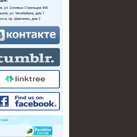
дов:
иев, ул. Сечевых Стрельцов 44б
рьков, ул. Чичибабина, дом 7
десса, пр. Шевченко, дом 2
стика