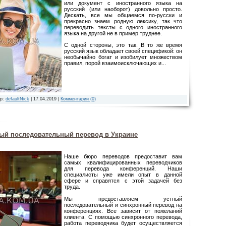
или документ с иностранного языка на
русский (или наоборот) довольно просто.
Дескать, все мы общаемся по-русски и
прекрасно знаем родную лексику, так что
переводить тексты с одного иностранного
языка на другой не в пример труднее.
С одной стороны, это так. В то же время
русский язык обладает своей спецификой: он
необычайно богат и изобилует множеством
правил, порой взаимоисключающих и...
ор:
defaultNick
|
17.04.2019
|
Комментарии (0)
ый последовательный перевод в Украине
Наше бюро переводов предоставит вам
самых квалифицированных переводчиков
для перевода конференций. Наши
специалисты уже имели опыт в данной
сфере и справятся с этой задачей без
труда.
Мы предоставляем устный
последовательный и синхронный перевод на
конференциях. Все зависит от пожеланий
клиента. С помощью синхронного перевода,
работа переводчика будет осуществляется