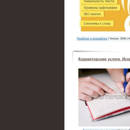
Рерайтинг и копирайтинг
| Читали: 3546 | 
Корректорские услуги. Исп