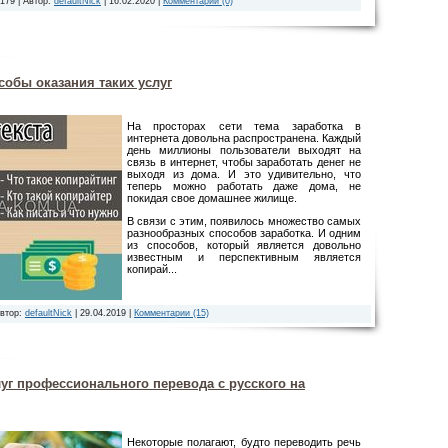
3179 | Автор:
defaultNick
|
16.02.2020
|
Комментарии (0)
собы оказания таких услуг
На просторах сети тема заработка в
интернета довольна распространена. Каждый
день миллионы пользователи выходят на
связь в интернет, чтобы заработать денег не
выходя из дома. И это удивительно, что
теперь можно работать даже дома, не
покидая свое домашнее жилище.
В связи с этим, появилось множество самых
разнообразных способов заработка. И одним
из способов, который является довольно
известным и перспективным является
копирай...
Автор:
defaultNick
|
29.04.2019
|
Комментарии (15)
уг профессионального перевода с русского на
Некоторые полагают, будто переводить речь