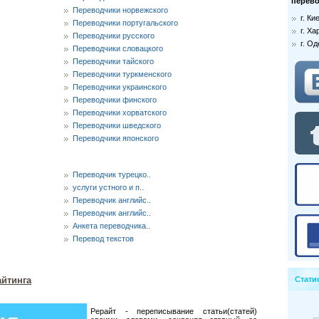
перево
Переводчики норвежского
г. К
Переводчики португальского
г. Ха
Переводчики русского
г. О
Переводчики словацкого
Переводчики тайского
Переводчики туркменского
Переводчики украинского
Переводчики финского
Переводчики хорватского
Переводчики шведского
Переводчики японского
Переводчик турецко..
услуги устного и п..
Переводчик английс..
Переводчик английс..
Анкета переводчика..
Перевод текстов
айтинга
Стати
Рерайт - переписывание статьи(статей)