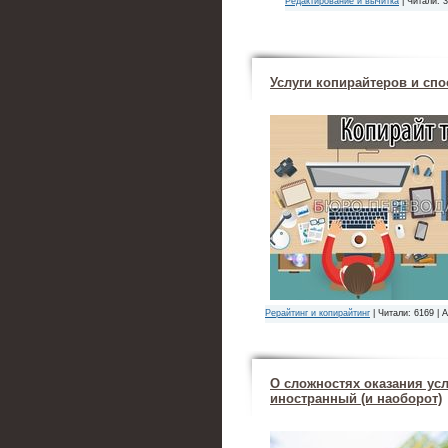
Редактирование и вычитка
| Читали: 
Услуги копирайтеров и спо
Рерайтинг и копирайтинг
| Читали: 6169 | 
О сложностях оказания усл
иностранный (и наоборот)