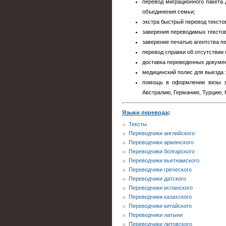
перевод миграционного пакета 
объединения семьи;
экстра быстрый перевод тексто
заверения переводимых текстов
заверение печатью агентства п
перевод справки об отсутствии
доставка переведенных документ
медицинский полис для выезда 
помощь в оформлении визы з
Австралию, Германию, Турцию, 
Языки перевода
:
Тексты
Переводчики английского
Переводчики армянского
Переводчики болгарского
Переводчики вьетнамского
Переводчики греческого
Переводчики датского
Переводчики испанского
Переводчики казахского
Переводчики китайского
Переводчики латыни
Переводчики литовского