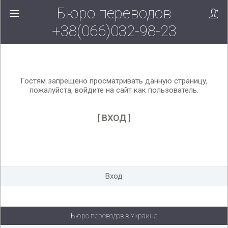
Бюро переводов
Вверх!
+38(066)032-98-23
Гостям запрещено просматривать данную страницу,
пожалуйста, войдите на сайт как пользователь.
[
ВХОД
]
Вход
Бюро переводов в Украине