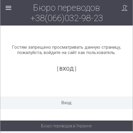
Бюро переводов
Вверх!
+38(066)032-98-23
Гостям запрещено просматривать данную страницу,
пожалуйста, войдите на сайт как пользователь.
[
ВХОД
]
Вход
Бюро переводов в Украине