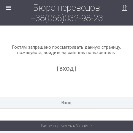
Бюро переводов
Вверх!
+38(066)032-98-23
Гостям запрещено просматривать данную страницу,
пожалуйста, войдите на сайт как пользователь.
[
ВХОД
]
Вход
Бюро переводов в Украине