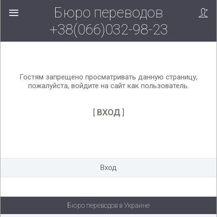
Бюро переводов
Вверх!
+38(066)032-98-23
Гостям запрещено просматривать данную страницу,
пожалуйста, войдите на сайт как пользователь.
[
ВХОД
]
Вход
Бюро переводов в Украине