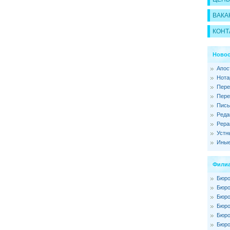
ВАКА
КОНТ
Новос
Апос
Нота
Пере
Пере
Пись
Реда
Рера
Устн
Иные
Филиа
Бюро
Бюро
Бюро
Бюро
Бюро
Бюро