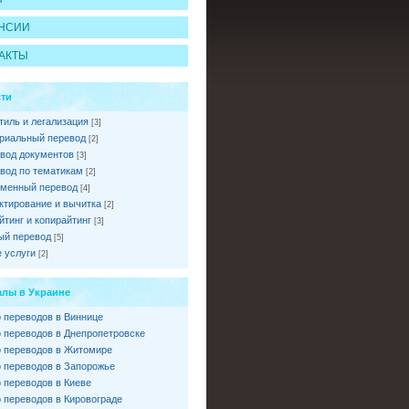
НСИИ
АКТЫ
ти
тиль и легализация
[3]
риальный перевод
[2]
вод документов
[3]
вод по тематикам
[2]
менный перевод
[4]
ктирование и вычитка
[2]
йтинг и копирайтинг
[3]
ый перевод
[5]
 услуги
[2]
лы в Украине
 переводов в Виннице
 переводов в Днепропетровске
 переводов в Житомире
 переводов в Запорожье
 переводов в Киеве
 переводов в Кировограде