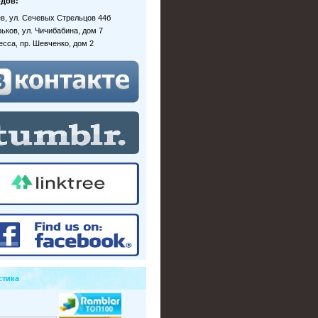
дов:
иев, ул. Сечевых Стрельцов 44б
рьков, ул. Чичибабина, дом 7
десса, пр. Шевченко, дом 2
стика