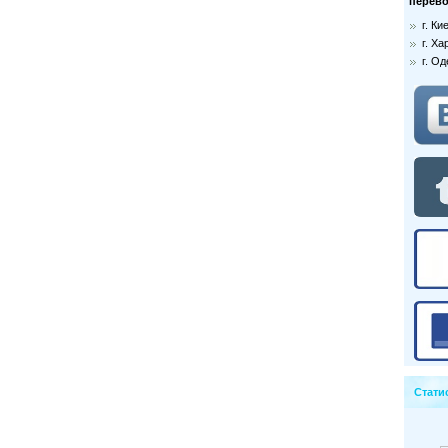
перево
г. К
г. Ха
г. О
Стати