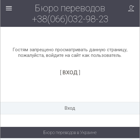
Бюро переводов
Вверх!
+38(066)032-98-23
Гостям запрещено просматривать данную страницу,
пожалуйста, войдите на сайт как пользователь.
[
ВХОД
]
Вход
Бюро переводов в Украине