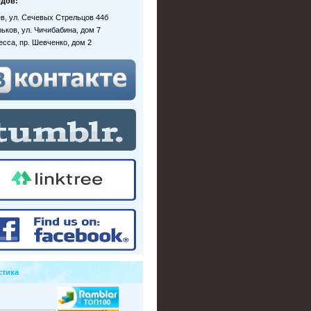
дов:
иев, ул. Сечевых Стрельцов 44б
рьков, ул. Чичибабина, дом 7
десса, пр. Шевченко, дом 2
стика