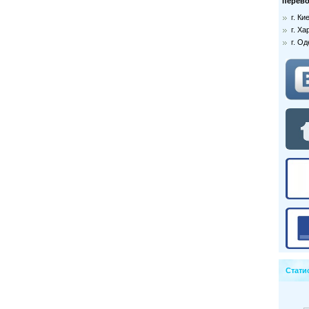
перево
г. К
г. Ха
г. О
Стати