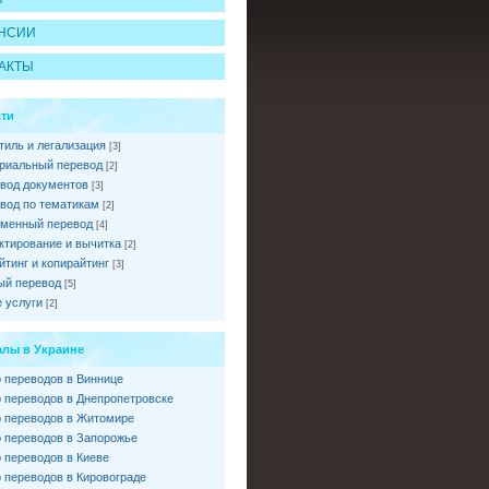
НСИИ
АКТЫ
ти
тиль и легализация
[3]
риальный перевод
[2]
вод документов
[3]
вод по тематикам
[2]
менный перевод
[4]
ктирование и вычитка
[2]
йтинг и копирайтинг
[3]
ый перевод
[5]
 услуги
[2]
лы в Украине
 переводов в Виннице
 переводов в Днепропетровске
 переводов в Житомире
 переводов в Запорожье
 переводов в Киеве
 переводов в Кировограде