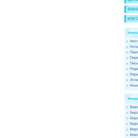
ВАКА
КОНТ
Новос
Апос
Нота
Пере
Пере
Пись
Реда
Рера
Устн
Иные
Филиа
Бюро
Бюро
Бюро
Бюро
Бюро
Бюро