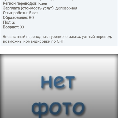
переводчик турецкого языка - внештатный сотрудник
Регион переводов:
Киев
Зарплата (стоимость услуг):
договорная
Опыт работы:
5 лет
Образование:
ВО
Пол:
ж
Возраст:
33
Внештатный переводчик турецкого языка, устный перевод,
возможны командировки по СНГ.