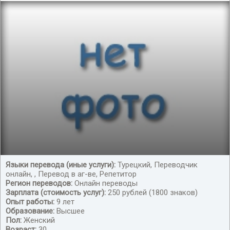
Языки перевода (иные услуги):
Турецкий, Переводчик
онлайн, , Перевод в аг-ве, Репетитор
Предлагаю свои услуги в качестве дистанционного
Регион переводов:
Онлайн переводы
переводчика
Зарплата (стоимость услуг):
250 рублей (1800 знаков)
Опыт работы:
9 лет
Образование:
Высшее
Пол:
Женский
Возраст:
30