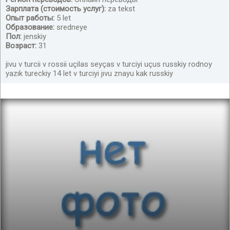
xoroşo vladeyu tureckim i ruskim
Зарплата (стоимость услуг):
za tekst
Опыт работы:
5 let
Образование:
sredneye
Пол:
jenskiy
Возраст:
31
jivu v turcii v rossii uçilas seyças v turciyi uçus russkiy rodnoy
yazık tureckiy 14 let v turciyi jıvu znayu kak russkiy