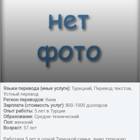
Языки перевода (иные услуги):
Турецкий, Перевод текстов,
Устный перевод
Ищу работу по Украине.
Регион переводов:
Киев
Зарплата (стоимость услуг):
800-1000 долларов
Опыт работы:
5 лет в Турции
Образование:
Средне-технический
Пол:
женский
Возраст:
57 лет
Работала 5 лет в одной Турецкой семье, знаю турецкую