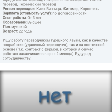
перевод, Технический перевод
Регион переводов:
Киев, Винница, Житомир, Коростень
Зарплата (стоимость услуг):
по договоренности
Опыт работы:
От 3 лет
Образование:
Высшее
Пол:
мужской
Возраст:
22 года
Ищу работу переводчиком турецкого языка, как в качестве
подработки (удаленный переводчик), так и на постоянной
основе ( т.к. контракт с фирмой, в которой я сейчас
работаю заканчивается через 2 месяца). Буду рад
перевод с/на турецкий (ОР больше 3 лет) Роман
сотрудничеству.