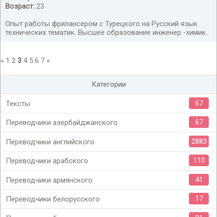
Возраст:
23
Опыт работы фрилансером с Турецкого на Русский язык
технических тематик. Высшее образование инженер -химик.
«
1
2
3
4
5
6
7
»
ищу работу фрилансером
Категории
67
Тексты
67
Переводчики азербайджанского
2883
Переводчики английского
110
Переводчики арабского
41
Переводчики армянского
17
Переводчики белорусского