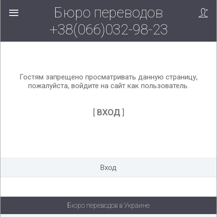
Бюро переводов
Вверх!
+38(066)032-98-23
Гостям запрещено просматривать данную страницу,
пожалуйста, войдите на сайт как пользователь.
[
ВХОД
]
Вход
Бюро переводов в Украине