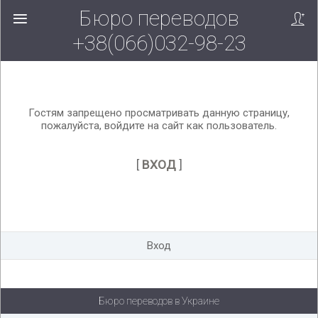
Бюро переводов
Вверх!
+38(066)032-98-23
Гостям запрещено просматривать данную страницу,
пожалуйста, войдите на сайт как пользователь.
[
ВХОД
]
Вход
Бюро переводов в Украине