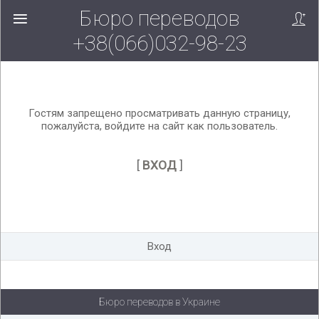
Бюро переводов
Вверх!
+38(066)032-98-23
Гостям запрещено просматривать данную страницу,
пожалуйста, войдите на сайт как пользователь.
[
ВХОД
]
Вход
Бюро переводов в Украине