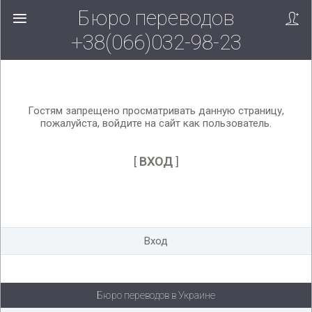
Бюро переводов
Вверх!
+38(066)032-98-23
Гостям запрещено просматривать данную страницу,
пожалуйста, войдите на сайт как пользователь.
[
ВХОД
]
Вход
Бюро переводов в Украине