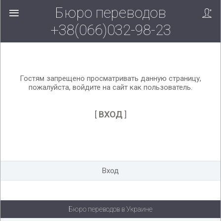
Бюро переводов
Вверх!
+38(066)032-98-23
Гостям запрещено просматривать данную страницу,
пожалуйста, войдите на сайт как пользователь.
[
ВХОД
]
Вход
Бюро переводов в Украине