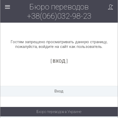
Бюро переводов
Вверх!
+38(066)032-98-23
Гостям запрещено просматривать данную страницу,
пожалуйста, войдите на сайт как пользователь.
[
ВХОД
]
Вход
Бюро переводов в Украине