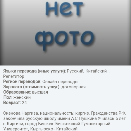
Языки перевода (иные услуги):
Русский, Китайский, ,
Репетитор
С Киргизского на Русский и наоборот
Регион переводов:
Онлайн переводы
Зарплата (стоимость услуг):
договорная
Образование:
высшая
Пол:
женский
Возраст:
24
Окенова Наргиза. национальность: киргиз. Гражданства РФ.
закончила русскую школу имени А.С Пушкина.Училась 5 лет
в Киргизи, город Бишкек. Бишкекский Гуманитарный
Университет, Кыргызско- Китайский