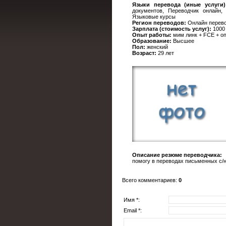
Языки перевода (иные услуги)
документов, Переводчик онлайн,
Языковые курсы
Регион переводов:
Онлайн перев
Зарплата (стоимость услуг):
1000
Опыт работы:
мим линк + FCE + о
Образование:
Высшее
Пол:
женский
Возраст:
29 лет
Описание резюме переводчика:
помогу в переводах письменных с/н
Всего комментариев
:
0
Имя *:
Email *: