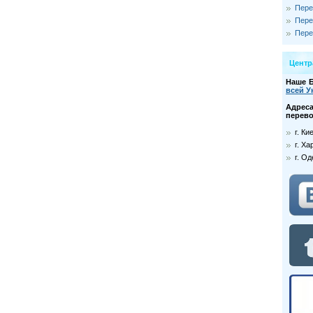
Пере
Пере
Пере
Цент
Наше 
всей У
Адре
перево
г. К
г. Ха
г. О