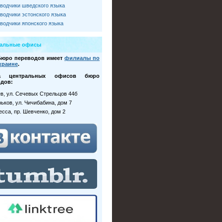
водчики шведского языка
водчики эстонского языка
водчики японского языка
ральные офисы
Бюро переводов имеет
филиалы по
краине
.
са центральных офисов бюро
дов:
иев, ул. Сечевых Стрельцов 44б
рьков, ул. Чичибабина, дом 7
десса, пр. Шевченко, дом 2