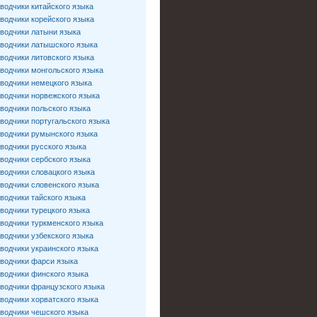
водчики китайского языка
водчики корейского языка
водчики латыни языка
водчики латышского языка
водчики литовского языка
водчики монгольского языка
водчики немецкого языка
водчики норвежского языка
водчики польского языка
водчики португальского языка
водчики румынского языка
водчики русского языка
водчики сербского языка
водчики словацкого языка
водчики словенского языка
водчики тайского языка
водчики турецкого языка
водчики туркменского языка
водчики узбекского языка
водчики украинского языка
водчики фарси языка
водчики финского языка
водчики французского языка
водчики хорватского языка
водчики чешского языка