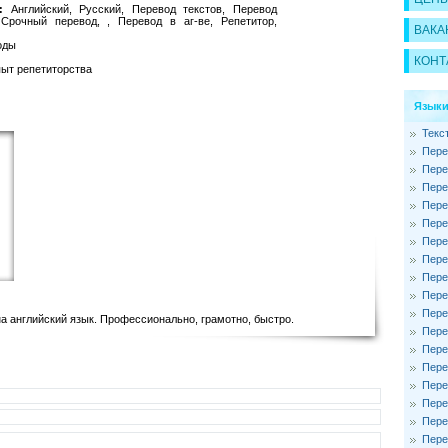
:
Английский, Русский, Перевод текстов, Перевод
 Срочный перевод, , Перевод в аг-ве, Репетитор,
ВАКА
оды
КОНТ
пыт репетиторства
Языки
Текс
Пере
Пере
Пере
Пере
Пере
Пере
Пере
Пере
Пере
Пере
а английский язык. Профессионально, грамотно, быстро.
Пере
Пере
Пере
Пере
Пере
Пере
Пере