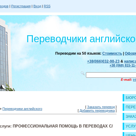
водов
|
Регистрация
|
Вход
|
RSS
Переводчики английско
Переводим на 50 языков:
Стоимость
|
Оформ
+38(066)032-98-23
&
напис
+38 (068) 815-11
E-mail:
i
БЮРО
[
Заказать перевод
]
ПЕРЕ
»
Переводчики английского
[
Добавить переводчика
]
ЗАКА
о услуги: ПРОФЕССИОНАЛЬНАЯ ПОМОЩЬ В ПЕРЕВОДАХ С/
УСЛУ
ЦЕН