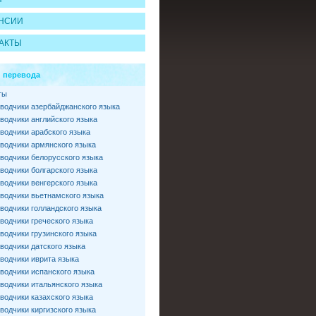
НСИИ
АКТЫ
 перевода
ты
водчики азербайджанского языка
водчики английского языка
водчики арабского языка
водчики армянского языка
водчики белорусского языка
водчики болгарского языка
водчики венгерского языка
водчики вьетнамского языка
водчики голландского языка
водчики греческого языка
водчики грузинского языка
водчики датского языка
водчики иврита языка
водчики испанского языка
водчики итальянского языка
водчики казахского языка
водчики киргизского языка