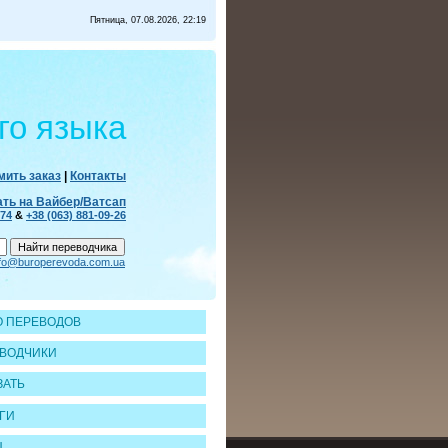
Пятница, 07.08.2026, 22:19
го языка
ить заказ
|
Контакты
ать на Вайбер/Ватсап
-74
&
+38 (063) 881-09-26
nfo@buroperevoda.com.ua
 ПЕРЕВОДОВ
ВОДЧИКИ
ЗАТЬ
ГИ
Ы