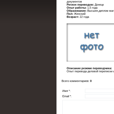
документов
Регион переводов:
Донецк
Опыт работы:
1,5 года
Образование:
Высшее,диплом маги
Пол:
Женский
Возраст:
22 года
Описание резюме переводчика:
Опыт перевода деловой переписки 
Всего комментариев
:
0
Имя *:
Email *: