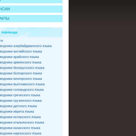
НСИИ
АКТЫ
 перевода
ты
водчики азербайджанского языка
водчики английского языка
водчики арабского языка
водчики армянского языка
водчики белорусского языка
водчики болгарского языка
водчики венгерского языка
водчики вьетнамского языка
водчики голландского языка
водчики греческого языка
водчики грузинского языка
водчики датского языка
водчики иврита языка
водчики испанского языка
водчики итальянского языка
водчики казахского языка
водчики киргизского языка