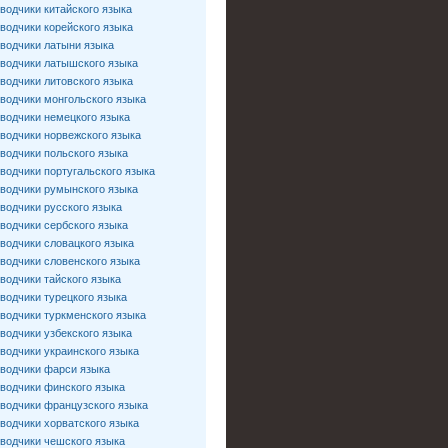
водчики китайского языка
водчики корейского языка
водчики латыни языка
водчики латышского языка
водчики литовского языка
водчики монгольского языка
водчики немецкого языка
водчики норвежского языка
водчики польского языка
водчики португальского языка
водчики румынского языка
водчики русского языка
водчики сербского языка
водчики словацкого языка
водчики словенского языка
водчики тайского языка
водчики турецкого языка
водчики туркменского языка
водчики узбекского языка
водчики украинского языка
водчики фарси языка
водчики финского языка
водчики французского языка
водчики хорватского языка
водчики чешского языка