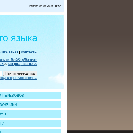
Четверг, 06.08.2026, 11:56
го языка
ить заказ
|
Контакты
ать на Вайбер/Ватсап
-74
&
+38 (063) 881-09-26
nfo@buroperevoda.com.ua
 ПЕРЕВОДОВ
ВОДЧИКИ
ЗАТЬ
ГИ
Ы