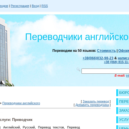
водов
|
Регистрация
|
Вход
|
RSS
Переводчики английско
Переводим на 50 языков:
Стоимость
|
Оформ
+38(066)032-98-23
&
напис
+38 (068) 815-11
E-mail:
i
БЮРО
[
Заказать перевод
]
ПЕРЕ
»
Переводчики английского
[
Добавить переводчика
]
ЗАКА
слуги: Преводчик
УСЛУ
:
Английский, Русский, Перевод текстов, Перевод
ЦЕН