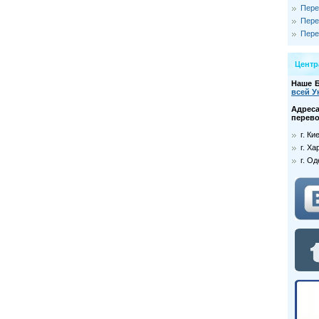
Пере
Пере
Пере
Цент
Наше 
всей У
Адре
перево
г. К
г. Ха
г. О