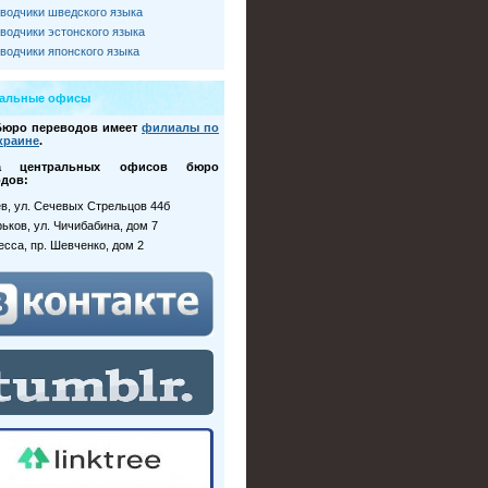
водчики шведского языка
водчики эстонского языка
водчики японского языка
ральные офисы
Бюро переводов имеет
филиалы по
краине
.
са центральных офисов бюро
дов:
иев, ул. Сечевых Стрельцов 44б
рьков, ул. Чичибабина, дом 7
десса, пр. Шевченко, дом 2