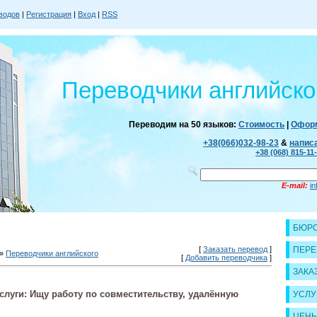
водов
|
Регистрация
|
Вход
|
RSS
Переводчики английско
Переводим на 50 языков:
Стоимость
|
Оформ
+38(066)032-98-23
&
напис
+38 (068) 815-11
E-mail:
i
БЮРО
[
Заказать перевод
]
ПЕРЕ
»
Переводчики английского
[
Добавить переводчика
]
ЗАКА
слуги: Ищу работу по совместительству, удалённую
УСЛУ
ЦЕН