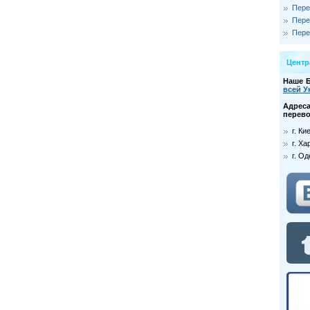
Пере
Пере
Пере
Цент
Наше 
всей У
Адре
перево
г. К
г. Ха
г. О