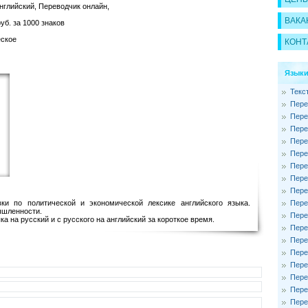
нглийский, Переводчик онлайн,
ВАКА
уб. за 1000 знаков
ское
КОНТ
Языки
Текс
Пере
Пере
Пере
Пере
Пере
Пере
Пере
Пере
Пере
ки по политической и экономической лексике английского языка.
ышленности.
Пере
а на русский и с русского на английский за короткое время.
Пере
Пере
Пере
Пере
Пере
Пере
Пере