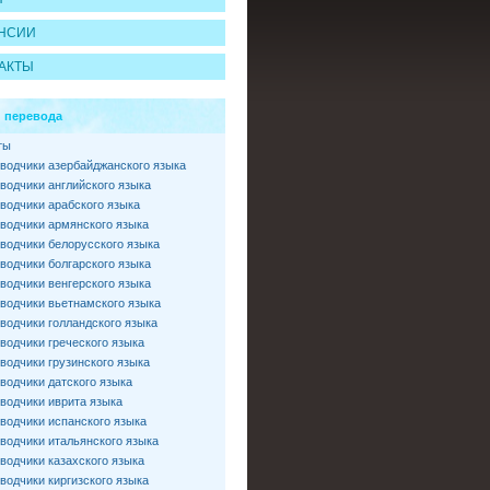
НСИИ
АКТЫ
 перевода
ты
водчики азербайджанского языка
водчики английского языка
водчики арабского языка
водчики армянского языка
водчики белорусского языка
водчики болгарского языка
водчики венгерского языка
водчики вьетнамского языка
водчики голландского языка
водчики греческого языка
водчики грузинского языка
водчики датского языка
водчики иврита языка
водчики испанского языка
водчики итальянского языка
водчики казахского языка
водчики киргизского языка