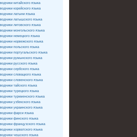
водчики китайского языка
водчики корейского языка
водчики латыни языка
водчики латышского языка
водчики литовского языка
водчики монгольского языка
водчики немецкого языка
водчики норвежского языка
водчики польского языка
водчики португальского языка
водчики румынского языка
водчики русского языка
водчики сербского языка
водчики словацкого языка
водчики словенского языка
водчики тайского языка
водчики турецкого языка
водчики туркменского языка
водчики узбекского языка
водчики украинского языка
водчики фарси языка
водчики финского языка
водчики французского языка
водчики хорватского языка
водчики чешского языка