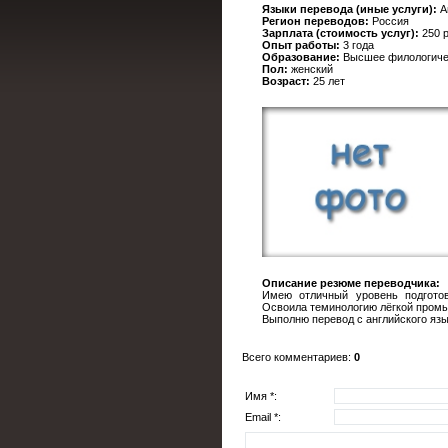
Языки перевода (иные услуги):
А
Регион переводов:
Россия
Зарплата (стоимость услуг):
250 р
Опыт работы:
3 года
Образование:
Высшее филологиче
Пол:
женский
Возраст:
25 лет
Описание резюме переводчика:
Имею отличный уровень подготов
Освоила теминологию лёгкой пром
Выполню перевод с английского язык
Всего комментариев
:
0
Имя *:
Email *: