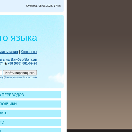
Суббота, 08.08.2026, 17:46
го языка
ить заказ
|
Контакты
ать на Вайбер/Ватсап
-74
&
+38 (063) 881-09-26
nfo@buroperevoda.com.ua
 ПЕРЕВОДОВ
ВОДЧИКИ
ЗАТЬ
ГИ
Ы