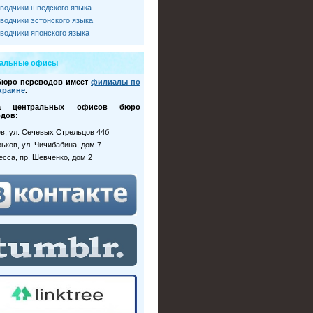
водчики шведского языка
водчики эстонского языка
водчики японского языка
ральные офисы
Бюро переводов имеет
филиалы по
краине
.
са центральных офисов бюро
дов:
иев, ул. Сечевых Стрельцов 44б
рьков, ул. Чичибабина, дом 7
десса, пр. Шевченко, дом 2