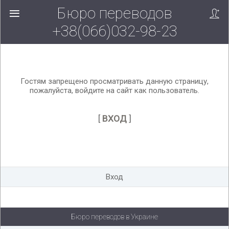
Бюро переводов
Вверх!
+38(066)032-98-23
Гостям запрещено просматривать данную страницу,
пожалуйста, войдите на сайт как пользователь.
[
ВХОД
]
Вход
Бюро переводов в Украине