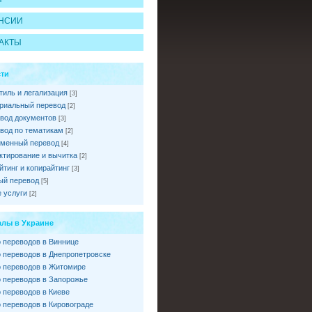
НСИИ
АКТЫ
ти
тиль и легализация
[3]
риальный перевод
[2]
вод документов
[3]
вод по тематикам
[2]
менный перевод
[4]
ктирование и вычитка
[2]
йтинг и копирайтинг
[3]
ый перевод
[5]
 услуги
[2]
лы в Украине
 переводов в Виннице
 переводов в Днепропетровске
 переводов в Житомире
 переводов в Запорожье
 переводов в Киеве
 переводов в Кировограде