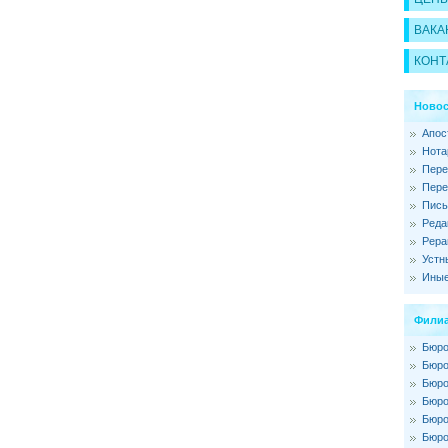
ВАКА
КОНТ
Новос
Апос
Нота
Пере
Пере
Пись
Реда
Рера
Устн
Иные
Филиа
Бюро
Бюро
Бюро
Бюро
Бюро
Бюро