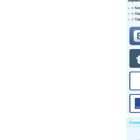
перево
г. К
г. Ха
г. О
Стати