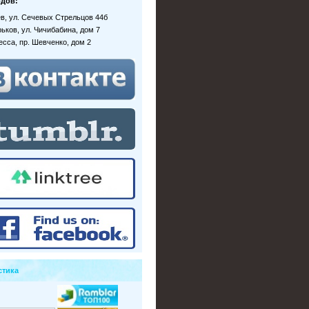
дов:
иев, ул. Сечевых Стрельцов 44б
рьков, ул. Чичибабина, дом 7
десса, пр. Шевченко, дом 2
стика