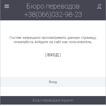
Бюро переводов
Вверх!
+38(066)032-98-23
Гостям запрещено просматривать данную страницу,
пожалуйста, войдите на сайт как пользователь.
[
ВХОД
]
Вход
Бюро переводов в Украине