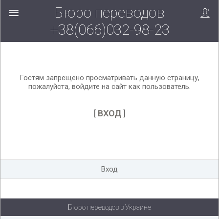
Бюро переводов
Вверх!
+38(066)032-98-23
Гостям запрещено просматривать данную страницу,
пожалуйста, войдите на сайт как пользователь.
[
ВХОД
]
Вход
Бюро переводов в Украине