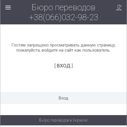
Бюро переводов
Вверх!
+38(066)032-98-23
Гостям запрещено просматривать данную страницу,
пожалуйста, войдите на сайт как пользователь.
[
ВХОД
]
Вход
Бюро переводов в Украине