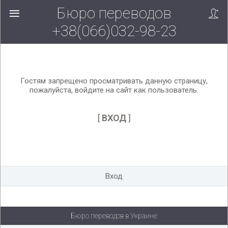
Бюро переводов
Вверх!
+38(066)032-98-23
Гостям запрещено просматривать данную страницу,
пожалуйста, войдите на сайт как пользователь.
[
ВХОД
]
Вход
Бюро переводов в Украине