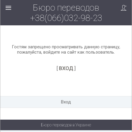
Бюро переводов
Вверх!
+38(066)032-98-23
Гостям запрещено просматривать данную страницу,
пожалуйста, войдите на сайт как пользователь.
[
ВХОД
]
Вход
Бюро переводов в Украине