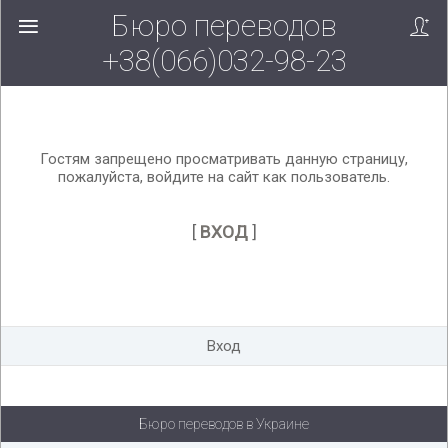
Бюро переводов
Вверх!
+38(066)032-98-23
Гостям запрещено просматривать данную страницу,
пожалуйста, войдите на сайт как пользователь.
[
ВХОД
]
Вход
Бюро переводов в Украине