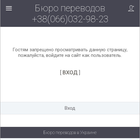
Бюро переводов
Вверх!
+38(066)032-98-23
Гостям запрещено просматривать данную страницу,
пожалуйста, войдите на сайт как пользователь.
[
ВХОД
]
Вход
Бюро переводов в Украине