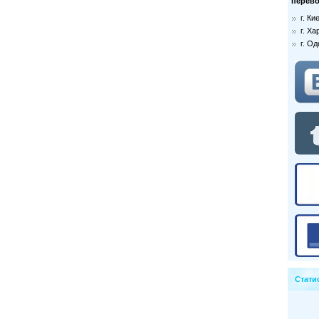
перево
г. К
г. Ха
г. О
Стати