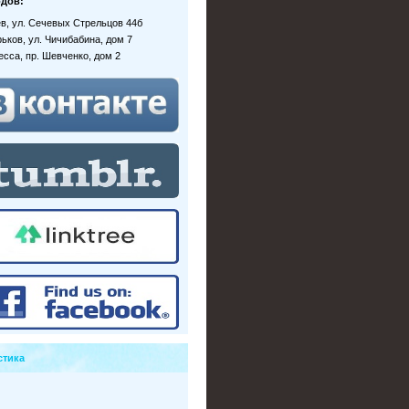
дов:
иев, ул. Сечевых Стрельцов 44б
рьков, ул. Чичибабина, дом 7
десса, пр. Шевченко, дом 2
стика