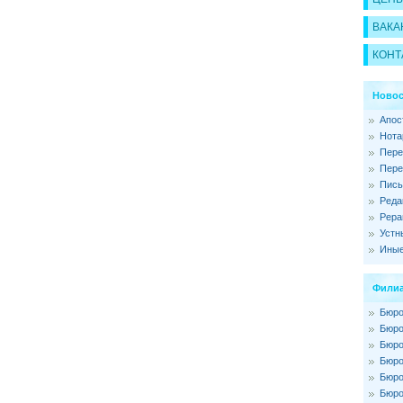
ВАКА
КОНТ
Новос
Апос
Нота
Пере
Пере
Пись
Реда
Рера
Устн
Иные
Филиа
Бюро
Бюро
Бюро
Бюро
Бюро
Бюро