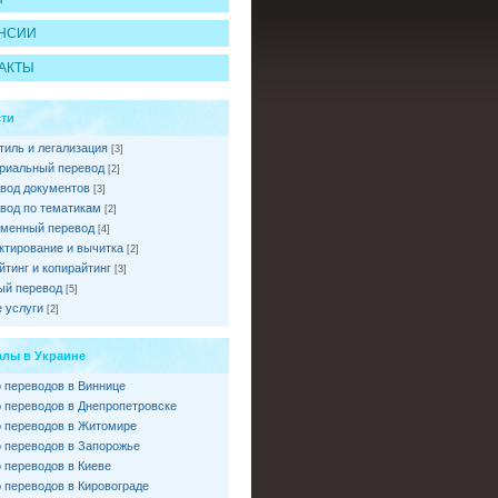
НСИИ
АКТЫ
ти
тиль и легализация
[3]
риальный перевод
[2]
вод документов
[3]
вод по тематикам
[2]
менный перевод
[4]
ктирование и вычитка
[2]
йтинг и копирайтинг
[3]
ый перевод
[5]
 услуги
[2]
лы в Украине
 переводов в Виннице
 переводов в Днепропетровске
 переводов в Житомире
 переводов в Запорожье
 переводов в Киеве
 переводов в Кировограде