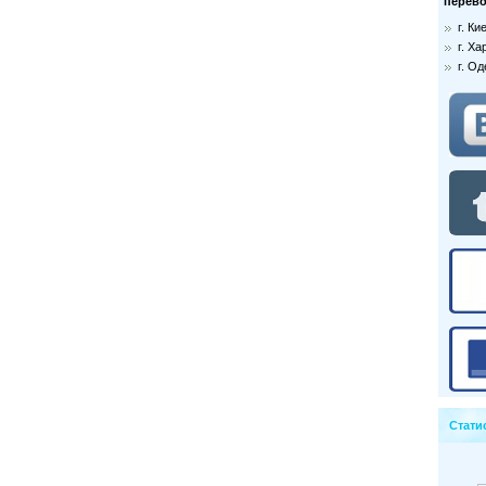
перево
г. К
г. Ха
г. О
Стати