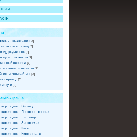
НСИИ
АКТЫ
ти
тиль и легализация
[3]
риальный перевод
[2]
вод документов
[3]
вод по тематикам
[2]
менный перевод
[4]
ктирование и вычитка
[2]
йтинг и копирайтинг
[3]
ый перевод
[5]
 услуги
[2]
лы в Украине
 переводов в Виннице
 переводов в Днепропетровске
 переводов в Житомире
 переводов в Запорожье
 переводов в Киеве
 переводов в Кировограде