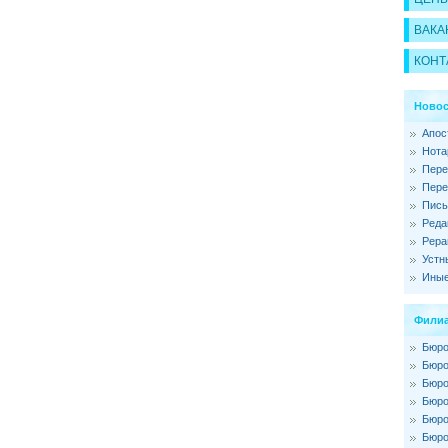
ВАКА
КОНТ
Новос
Апос
Нота
Пере
Пере
Пись
Реда
Рера
Устн
Иные
Филиа
Бюро
Бюро
Бюро
Бюро
Бюро
Бюро