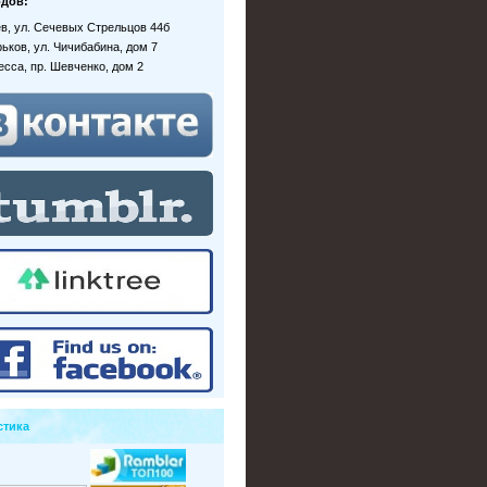
дов:
иев, ул. Сечевых Стрельцов 44б
рьков, ул. Чичибабина, дом 7
десса, пр. Шевченко, дом 2
стика