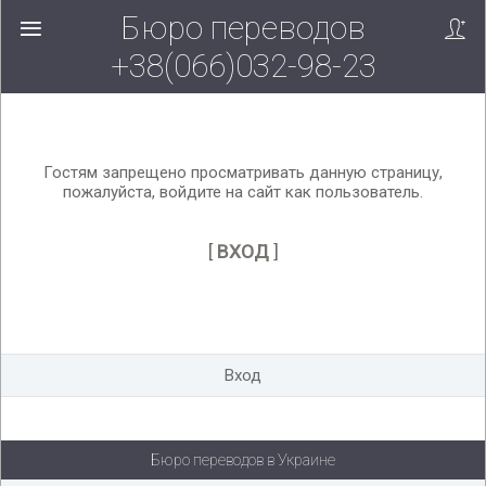
Бюро переводов
Вверх!
+38(066)032-98-23
Гостям запрещено просматривать данную страницу,
пожалуйста, войдите на сайт как пользователь.
[
ВХОД
]
Вход
Бюро переводов в Украине